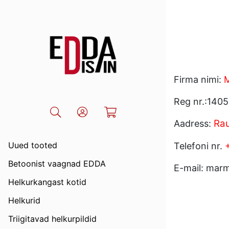
Firma nimi:
Reg n
r.:140
Rau
Aadress:
Uued tooted
Telefoni nr.
Betoonist vaagnad EDDA
E-mail: mar
Helkurkangast kotid
Helkurid
Triigitavad helkurpildid