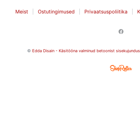
Meist
Ostutingimused
Privaatsuspoliitika
K
©
Edda Disain - Käsitööna valminud betoonist sisekujundu