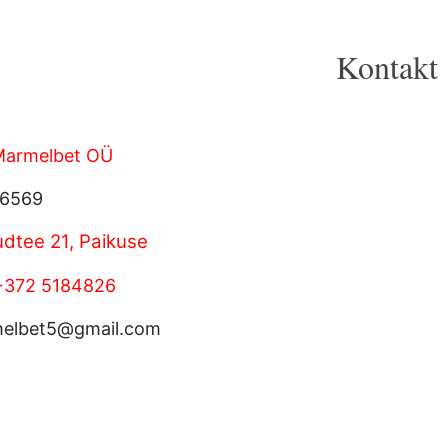
Kontakt
Marmelbet OÜ
56569
dtee 21, Paikuse
+372 5184826
melbet5@gmail.com